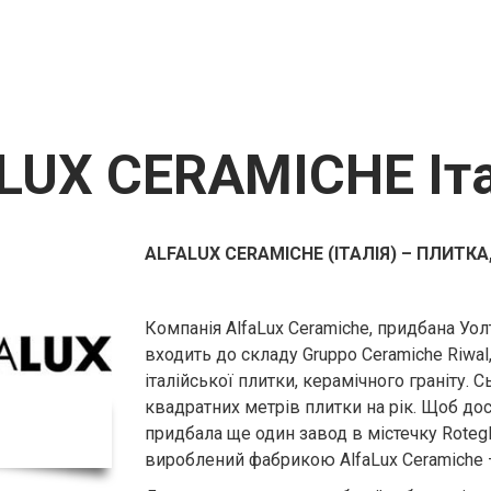
LUX CERAMICHE Іта
ALFALUX CERAMICHE (ІТАЛІЯ) – ПЛИТК
Компанія AlfaLux Ceramiche, придбана Уолт
входить до складу Gruppo Ceramiche Riwal
італійської плитки, керамічного граніту. 
квадратних метрів плитки на рік. Щоб дос
придбала ще один завод в містечку Rotegl
вироблений фабрикою AlfaLux Ceramiche 