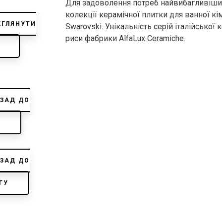
Для задоволення потреб найвибагливіших
колекції керамічної плитки для ванної кі
ЕГЛЯНУТИ
Swarovski. Унікальність серій італійської 
риси фабрики AlfaLux Ceramiche.
ЗАД ДО
Ї
ЗАД ДО
ГУ