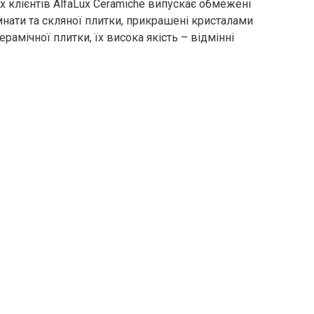
 клієнтів AlfaLux Ceramiche випускає обмежені
мнати та скляної плитки, прикрашені кристалами
керамічної плитки, їх висока якість – відмінні