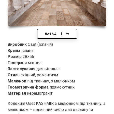
НАЗАД
Виробник
Oset (Іспанія)
Країна
Іспанія
Розмір
28×56
Поверхня
матова
Застосування
для вітальні
Стиль
східний, романтизм
Малюнок
під тканину, з малюнком
Геометрична форма
прямокутник
Матеріал
керамограніт
Колекція Oset KASHMIR з малюнком під тканину, з
малюнком – відмінний вибір для дизайну та