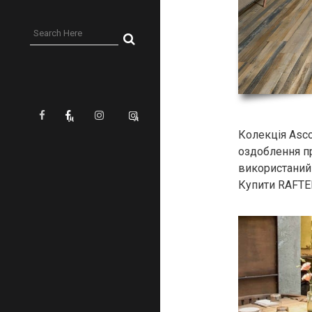
Колекція Asco
оздоблення п
використаний 
Купити RAFTER