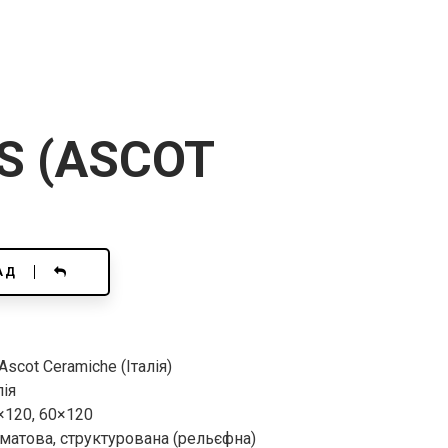
S (ASCOT
АД
scot Ceramiche (Італія)
лія
×120, 60×120
матова, структурована (рельєфна)