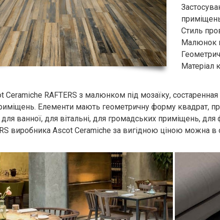
Застосуван
приміщень
Стиль пров
Малюнок п
Геометрич
Матеріал 
t Ceramiche RAFTERS з малюнком під мозаїку, состаренная (
риміщень. Елементи мають геометричну форму квадрат, пр
для ванної, для вітальні, для громадських приміщень, для 
S виробника Ascot Ceramiche за вигідною ціною можна в са