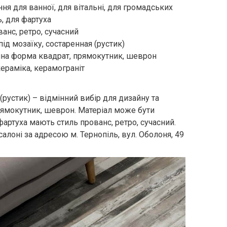
ня для ванної, для вітальні, для громадських
, для фартуха
анс, ретро, сучасний
ід мозаїку, состаренная (рустик)
на форма квадрат, прямокутник, шеврон
кераміка, керамограніт
рустик) – відмінний вибір для дизайну та
ямокутник, шеврон. Матеріал може бути
фартуха мають стиль прованс, ретро, сучасний.
лоні за адресою м. Тернопіль, вул. Оболоня, 49