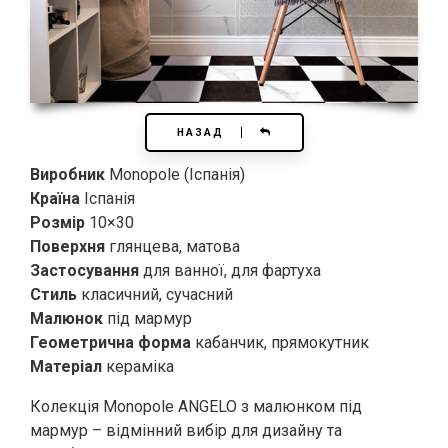
НАЗАД
Виробник
Monopole (Іспанія)
Країна
Іспанія
Розмір
10×30
Поверхня
глянцева, матова
Застосування
для ванної, для фартуха
Стиль
класичний, сучасний
Малюнок
під мармур
Геометрична форма
кабанчик, прямокутник
Матеріал
кераміка
Колекція Monopole ANGELO з малюнком під
мармур – відмінний вибір для дизайну та