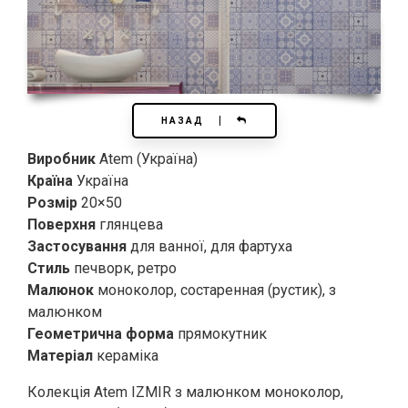
НАЗАД
Виробник
Atem (Україна)
Країна
Україна
Розмір
20×50
Поверхня
глянцева
Застосування
для ванної, для фартуха
Стиль
печворк, ретро
Малюнок
моноколор, состаренная (рустик), з
малюнком
Геометрична форма
прямокутник
Матеріал
кераміка
Колекція Atem IZMIR з малюнком моноколор,