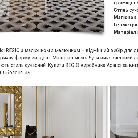
приміщен
Стиль
суч
Малюнок
Геометри
Матеріал
ici REGIO з малюнком з малюнком – відмінний вибір для 
ичну форму квадрат. Матеріал може бути використаний для
ть стиль сучасний. Купити REGIO виробника Aparici за ви
л. Оболоня, 49