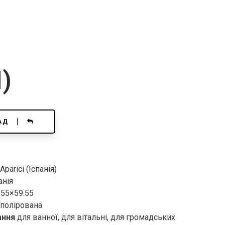
)
АД
Aparici (Іспанія)
анія
.55×59.55
полірована
ання
для ванної, для вітальні, для громадських