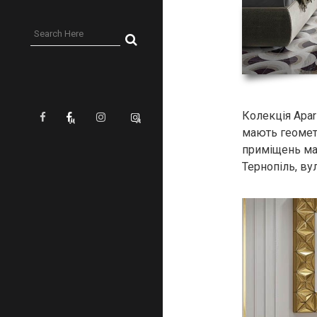
Колекція Apar
мають геометр
приміщень маю
Тернопіль, ву