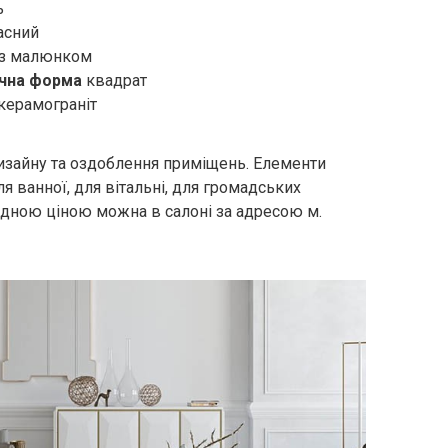
ь
асний
з малюнком
чна форма
квадрат
керамограніт
дизайну та оздоблення приміщень. Елементи
 ванної, для вітальні, для громадських
гідною ціною можна в салоні за адресою м.