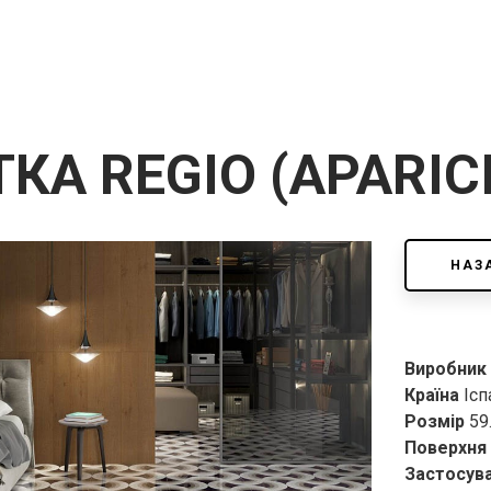
КА REGIO (APARICI
НАЗ
Виробник
Країна
Ісп
Розмір
59
Поверхня
Застосув