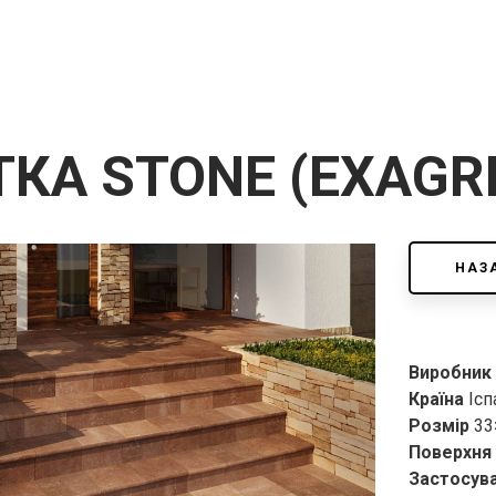
КА STONE (EXAGR
НАЗ
Виробник
Країна
Ісп
Розмір
33
Поверхня
Застосув