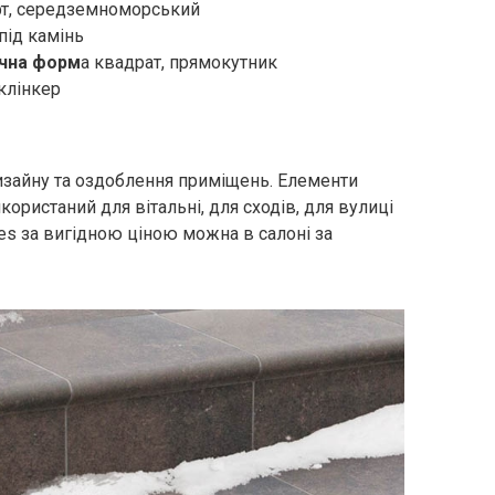
т, середземноморський
під камінь
чна форм
а квадрат, прямокутник
клінкер
изайну та оздоблення приміщень. Елементи
ристаний для вітальні, для сходів, для вулиці
s за вигідною ціною можна в салоні за