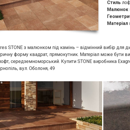
Стиль
лоф
Малюнок
Геометри
Матеріал
res STONE з малюнком під камінь – відмінний вибір для д
ичну форму квадрат, прямокутник. Матеріал може бути вико
лофт, середземноморський. Купити STONE виробника Exagre
рнопіль, вул. Оболоня, 49