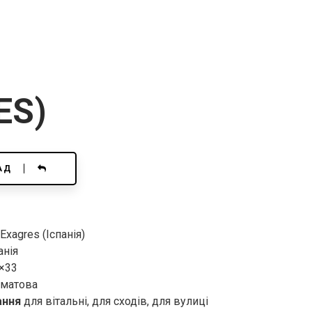
ES)
АД
Exagres (Іспанія)
анія
×33
матова
ання
для вітальні, для сходів, для вулиці