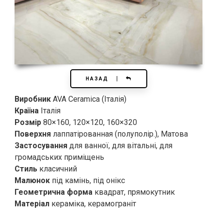
НАЗАД
Виробник
AVA Ceramica (Італія)
Країна
Італія
Розмір
80×160, 120×120, 160×320
Поверхня
лаппатірованная (полуполір.), Матова
Застосування
для ванної, для вітальні, для
громадських приміщень
Стиль
класичний
Малюнок
під камінь, під онікс
Геометрична форма
квадрат, прямокутник
Матеріал
кераміка, керамограніт