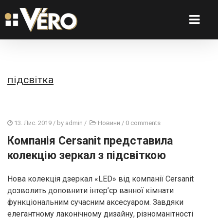
підсвітка
13. Лис. 2019
/ by
admin
/
Новини
/
0 comments
Компанія Cersanit представила
колекцію зеркал з підсвіткою
Нова колекція дзеркал «LED» від компанії Cersanit
дозволить доповнити інтер’єр ванної кімнати
функціональним сучасним аксесуаром. Завдяки
елегантному лаконічному дизайну, різноманітності