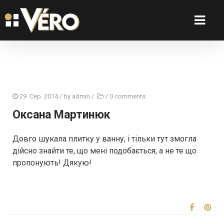
29. Сер. 2014
/ by
admin
/
/
0 comments
Оксана Мартинюк
Довго шукала плитку у ванну, і тільки тут змогла
дійсно знайти те, що мені подобається, а не те що
пропонують! Дякую!