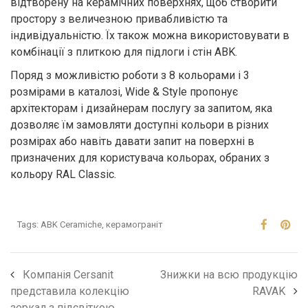
відтворену на керамічних поверхнях, щоб створити
простору з величезною привабливістю та
індивідуальністю. Їх також можна використовувати в
комбінації з плиткою для підлоги і стін ABK.
Поряд з можливістю роботи з 8 кольорами і 3
розмірами в каталозі, Wide & Style пропонує
архітекторам і дизайнерам послугу за запитом, яка
дозволяє їм замовляти доступні кольори в різних
розмірах або навіть давати запит на поверхні в
призначених для користувача кольорах, обраних з
кольору RAL Classic.
Tags:
ABK Ceramiche
,
керамограніт
Компанія Cersanit
Знижки на всю продукцію
представила колекцію
RAVAK
зеркал з підсвіткою