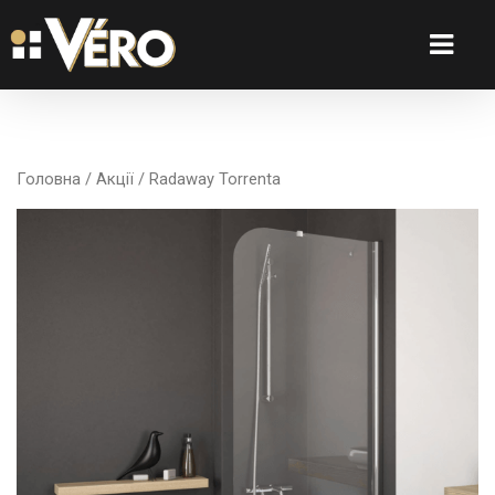
Головна
/
Акції
/ Radaway Torrenta